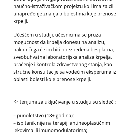
naučno-istraživačkom projektu koji ima za cilj
unapređenje znanja o bolestima koje prenose
krpelji.
Učešćem u studiji, učesnicima se pruža
mogućnost da krpelja donesu na analizu,
nakon čega će im biti obezbeđena besplatna,
sveobuhvatna laboratorijska analiza krpelja,
praćenje i kontrola zdravstvenog stanja, kao i
stručne konsultacije sa vodećim ekspertima iz
oblasti bolesti koje prenose krpelji.
Kriterijumi za uključivanje u studiju su sledeći:
– punoletstvo (18+ godina);
– ispitanik nije na terapiji antineoplastičnim
lekovima ili imunomodulatorima;