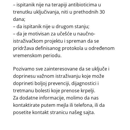
– ispitanik nije na terapiji antibioticima u
trenutku uključivanja, niti u prethodnih 30
dana;
– da ispitanik nije u drugom stanju;
– da je motivisan za učešće u naučno-
istraživačkom projektu i spreman da se
pridržava definisanog protokola u određenom
vremenskom periodu.
Pozivamo sve zainteresovane da se uključe i
doprinesu važnom istraživanju koje može
doprineti boljoj prevenciji, dijagnostici i
tretmanu bolesti koje prenose krpelji.
Za dodatne informacije, molimo da nas
kontaktirate putem mejla ili telefona, ili da
posetite
kontakt
stranicu našeg sajta.