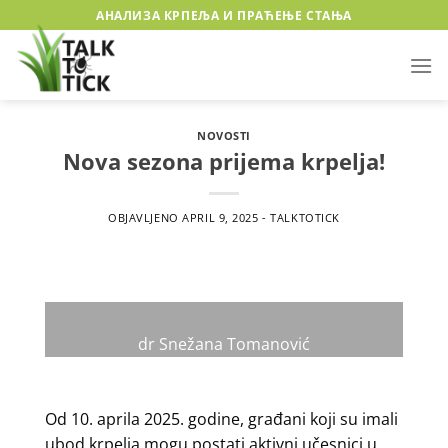
Preskoči
АНАЛИЗА КРПЕЉА И ПРАЋЕЊЕ СТАЊА
na
sadržaj
NOVOSTI
Nova sezona prijema krpelja!
OBJAVLJENO
APRIL 9, 2025
-
TALKTOTICK
dr Snežana Tomanović
Od 10. aprila 2025. godine, građani koji su imali
ubod krpelja mogu postati aktivni učesnici u