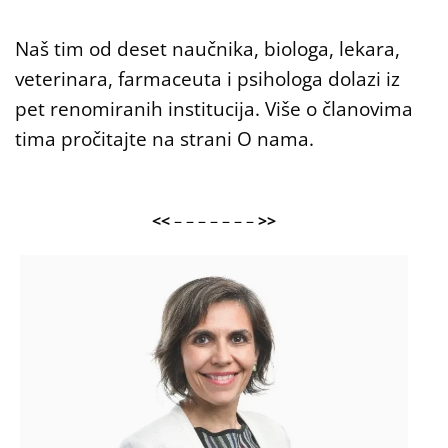
Naš tim od deset naučnika, biologa, lekara,
veterinara, farmaceuta i psihologa dolazi iz
pet renomiranih institucija. Više o članovima
tima pročitajte na strani
O nama
.
<<
– – – – – – –
>>