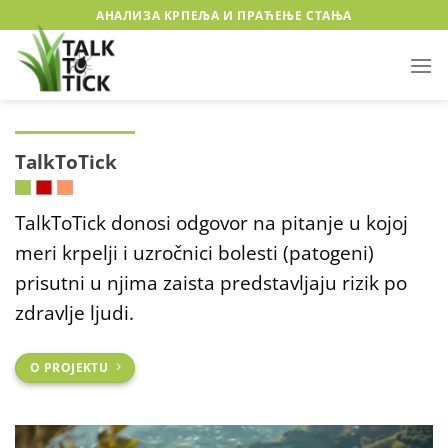
Preskoči
АНАЛИЗА КРПЕЉА И ПРАЋЕЊЕ СТАЊА
na
sadržaj
TalkToTick
TalkToTick donosi odgovor na pitanje u kojoj
meri krpelji i uzročnici bolesti (patogeni)
prisutni u njima zaista predstavljaju rizik po
zdravlje ljudi.
O PROJEKTU