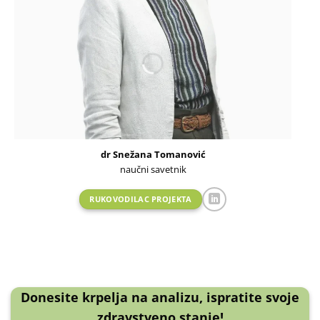
dr Snežana Tomanović
naučni savetnik
RUKOVODILAC PROJEKTA
Donesite krpelja na analizu, ispratite svoje
zdravstveno stanje!